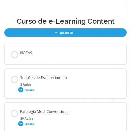
Prática da Tuina !º turma 5-1-2023 (3) (1)
Curso de e-Learning Content
Expand All
NOTAS
Sessões de Esclarecimento
2 Aulas
Expand
Módulo - Content
Patologia Med. Convencional
0% COMPLETE
0/2 Steps
20 Aulas
Expand