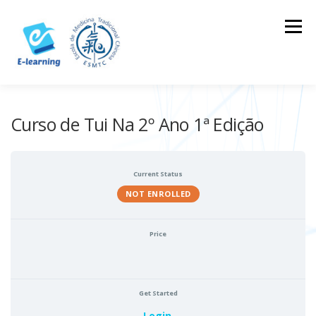
Skip
to
Menu
content
HOME
CONTACTOS
LOG IN
Curso de Tui Na 2º Ano 1ª Edição
Current Status
NOT ENROLLED
Price
Get Started
Login