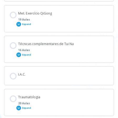
1ª Sessão de Esclarecimento
Módulo - Content
Met. Exercício QiGong
0% COMPLETE
0/20 Steps
19 Aulas
2ª Sessão de Esclarecimento
Expand
Aula 1 – Patologia Med. Convencional
Módulo - Content
Técnicas complementares de Tui Na
0% COMPLETE
0/19 Steps
16 Aulas
Aula 2 – Patologia Med. Convencional
Expand
Aula 1 – Met. Exercício QiGong
Aula 3 – Patologia Med. Convencional
Módulo - Content
I.A.C.
0% COMPLETE
0/16 Steps
Aula 2 – Met. Exercício QiGong
Aula 4 – Patologia Med. Convencional
Aula 1 – Técnicas Complementares de Tui Na
Traumatologia
Aula 3 – Met. Exercício QiGong
20 Aulas
Aula 5 – Patologia Med. Convencional
Expand
Aula 2 – Técnicas Complementares de Tui Na
Aula 4 – Met. Exercício QiGong