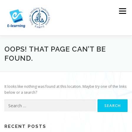
Skip
to
Menu
content
HOME
CONTACTOS
LOG IN
OOPS! THAT PAGE CAN’T BE
FOUND.
It looks like nothing was found at this location. Maybe try one of the links
below or a search?
Search
for:
RECENT POSTS