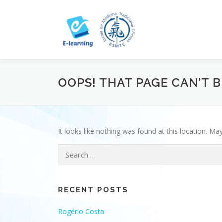
Skip
to
content
OOPS! THAT PAGE CAN’T 
It looks like nothing was found at this location. Ma
Search
for:
RECENT POSTS
Rogério Costa