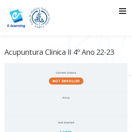
Skip
to
Menu
content
HOME
CONTACTOS
LOG IN
Acupuntura Clinica II 4º Ano 22-23
Current Status
NOT ENROLLED
Price
Get Started
Login