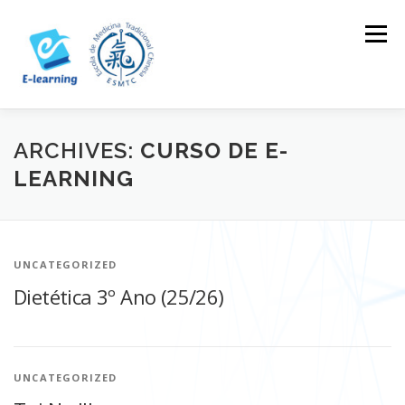
Skip
to
Menu
content
HOME
CONTACTOS
LOG IN
ARCHIVES:
CURSO DE E-
LEARNING
UNCATEGORIZED
Dietética 3º Ano (25/26)
UNCATEGORIZED