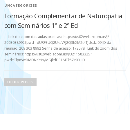
UNCATEGORIZED
Formação Complementar de Naturopatia
com Seminários 1ª e 2ª Ed
Link do zoom das aulas praticas: https://us02web.zoom.us/j/
2093038992?pwd= dURFSUQ2UktiVFJ2Q3hXM2t4Tjdxdz 09 ID da
reunião: 209 303 8992 Senha de acesso: 173578 Link do zoom dos
seminários: https://us02web.zoom.us/j/3211583325?
pwd=TlpnVmliMDNKeisyMGJkdDR1MTk5Zz09 ID …
P
o
OLDER POSTS
s
t
s
n
a
v