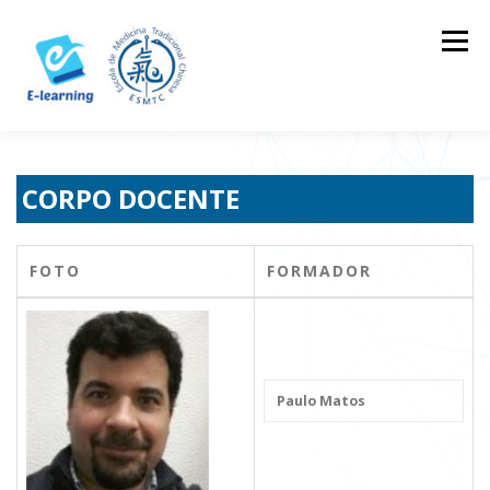
Skip
to
Menu
content
HOME
CONTACTOS
LOG IN
CORPO DOCENTE
FOTO
FORMADOR
Paulo Matos