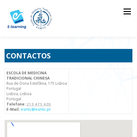
Skip
to
Menu
content
HOME
CONTACTOS
LOG IN
CONTACTOS
ESCOLA DE MEDICINA
TRADICIONAL CHINESA
Rua de Dona Estefânia, 175 Lisboa
Portugal
Lisboa
,
Lisboa
Portugal
Telefone:
213 475 605
E-Mail:
esmtc@esmtc.pt