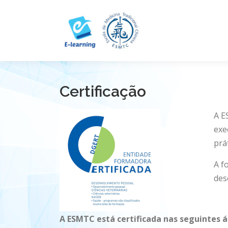
Skip
to
content
Certificação
A E
exe
prá
A f
des
A ESMTC está certificada nas seguintes 