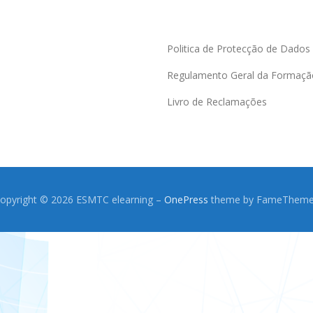
Politica de Protecção de Dados
Regulamento Geral da Formaçã
Livro de Reclamações
opyright © 2026 ESMTC elearning
–
OnePress
theme by FameThem