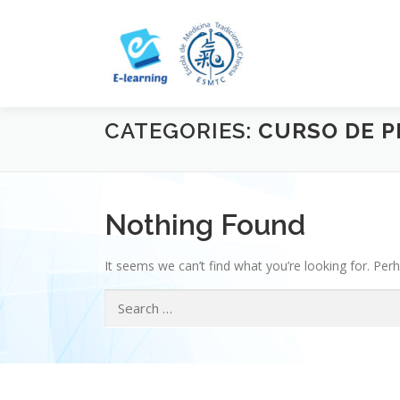
Skip
to
content
CATEGORIES:
CURSO DE P
Nothing Found
It seems we can’t find what you’re looking for. Per
Search
for: