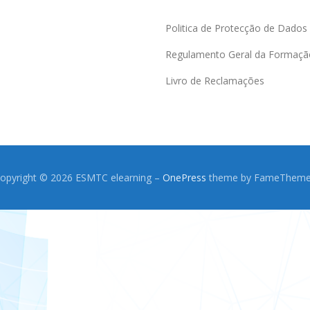
Politica de Protecção de Dados
Regulamento Geral da Formaçã
Livro de Reclamações
opyright © 2026 ESMTC elearning
–
OnePress
theme by FameThem