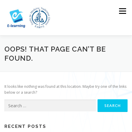
Skip
to
Menu
content
HOME
CONTACTOS
LOG IN
OOPS! THAT PAGE CAN’T BE
FOUND.
It looks like nothing was found at this location. Maybe try one of the links
below or a search?
Search
for:
RECENT POSTS