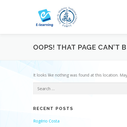
Skip
to
content
OOPS! THAT PAGE CAN’T 
It looks like nothing was found at this location. Ma
Search
for:
RECENT POSTS
Rogério Costa