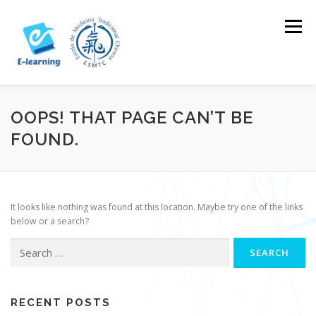
Skip
to
Menu
content
HOME
CONTACTOS
LOG IN
OOPS! THAT PAGE CAN’T BE
FOUND.
It looks like nothing was found at this location. Maybe try one of the links
below or a search?
Search
for:
RECENT POSTS