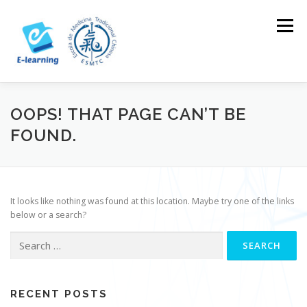
Skip
to
Menu
content
HOME
CONTACTOS
LOG IN
OOPS! THAT PAGE CAN’T BE
FOUND.
It looks like nothing was found at this location. Maybe try one of the links
below or a search?
Search
for:
RECENT POSTS