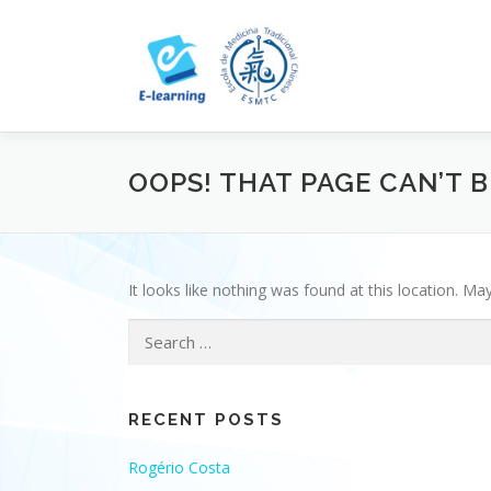
Skip
to
content
OOPS! THAT PAGE CAN’T 
It looks like nothing was found at this location. Ma
Search
for:
RECENT POSTS
Rogério Costa