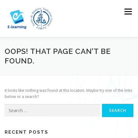
Skip
to
Menu
content
HOME
CONTACTOS
LOG IN
OOPS! THAT PAGE CAN’T BE
FOUND.
It looks like nothing was found at this location. Maybe try one of the links
below or a search?
Search
for:
RECENT POSTS