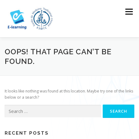
Skip
to
Menu
content
HOME
CONTACTOS
LOG IN
OOPS! THAT PAGE CAN’T BE
FOUND.
It looks like nothing was found at this location. Maybe try one of the links
below or a search?
Search
for:
RECENT POSTS