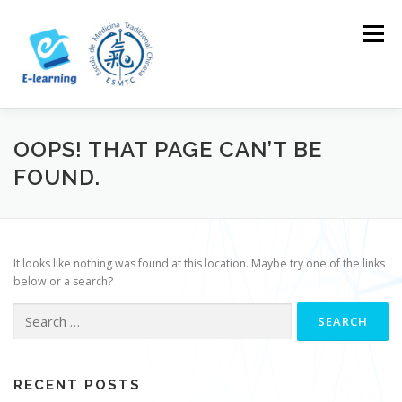
Skip
to
Menu
content
HOME
CONTACTOS
LOG IN
OOPS! THAT PAGE CAN’T BE
FOUND.
It looks like nothing was found at this location. Maybe try one of the links
below or a search?
Search
for:
RECENT POSTS